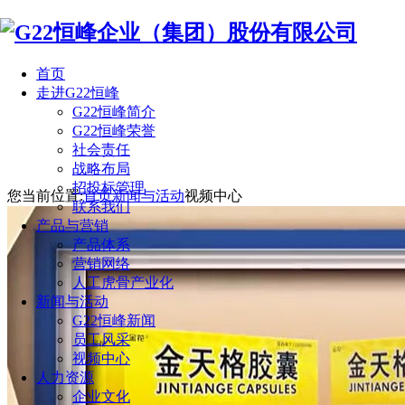
首页
走进G22恒峰
G22恒峰简介
G22恒峰荣誉
社会责任
战略布局
招投标管理
您当前位置:
首页
新闻与活动
视频中心
联系我们
产品与营销
产品体系
营销网络
人工虎骨产业化
新闻与活动
G22恒峰新闻
员工风采
视频中心
人力资源
企业文化