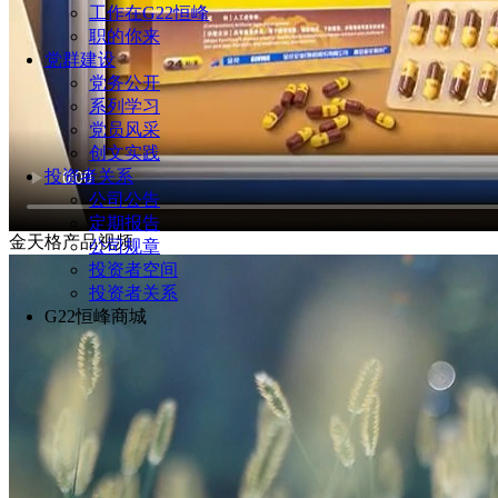
工作在G22恒峰
职的你来
党群建设
党务公开
系列学习
党员风采
创文实践
投资者关系
公司公告
定期报告
金天格产品视频
公司规章
投资者空间
投资者关系
G22恒峰商城